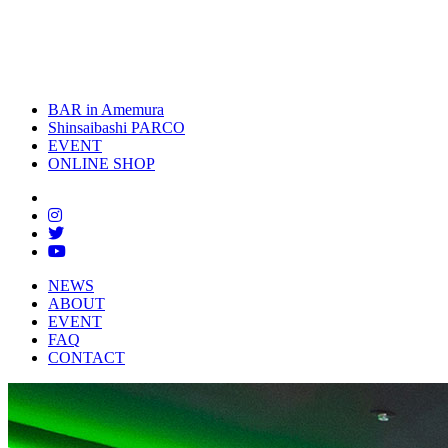
toggle
naviga
BAR in Amemura
Shinsaibashi PARCO
EVENT
ONLINE SHOP
NEWS
ABOUT
EVENT
FAQ
CONTACT