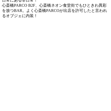
日常にある非日常！
心斎橋PARCO B2F、心斎橋ネオン食堂街でもひときわ異彩
を放つBAR。よく心斎橋PARCOが出店を許可したと言われ
るオブジェに内装！